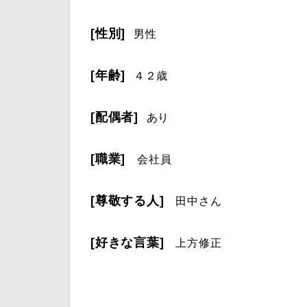
[性別]
男性
[年齢]
４２歳
[配偶者]
あり
[職業]
会社員
[尊敬する人]
田中さん
[好きな言葉]
上方修正