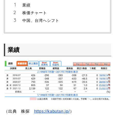
業績
株価チャート
中国、台湾へシフト
業績
（出典 株探
https://kabutan.jp/
）