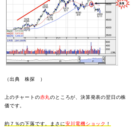
（出典 株探 ）
上のチャートの
赤丸
のところが、決算発表の翌日の株
価です。
約７％の下落です。まさに
安川電機ショック
！