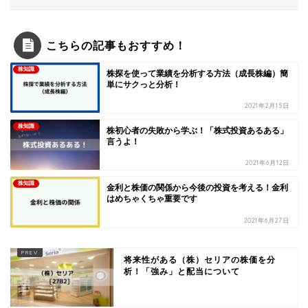
こちらの記事もおすすめ！
株知識
株探を使って業績を分析する方法（成長株編）簡
単にサクっと分析！
2021年2月15日
株知識
株初心者の失敗から学ぶ！「株式投資あるある」
言うよ！
2021年6月12日
株知識
金利と株価の関係から今後の投資を考える！金利
はめちゃくちゃ重要です
2021年6月27日
将来性がある（株）セリアの株価を分
析！「強み」と配当について