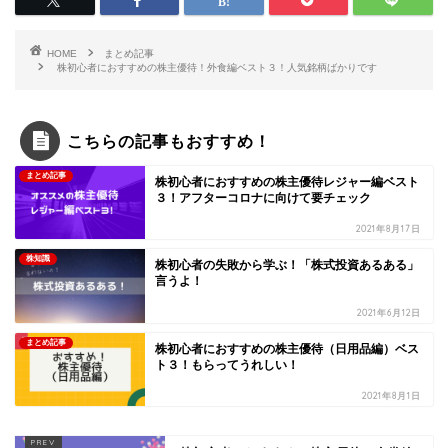
HOME
まとめ記事
株初心者におすすめの株主優待！外食編ベスト３！人気銘柄ばかりです
こちらの記事もおすすめ！
まとめ記事
株初心者におすすめの株主優待レジャー編ベスト
３！アフターコロナに向けて要チェック
2021年8月17日
株知識
株初心者の失敗から学ぶ！「株式投資あるある」
言うよ！
2021年6月12日
まとめ記事
株初心者におすすめの株主優待（日用品編）ベス
ト３！もらってうれしい！
2021年8月1日