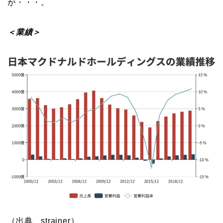
が・・・。
＜業績＞
（出典 strainer）