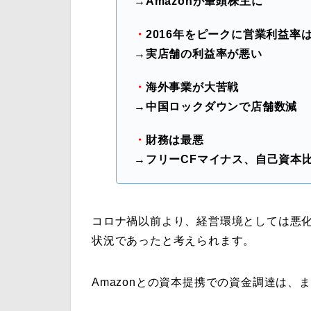
→Amazonが筆頭株主に
・
2016年をピークに営業利益率
→実店舗の利益率が悪い
・
海外事業が大苦戦
→中国ロックダウンで店舗数減
・
財務は最悪
→フリーCFマイナス、自己資本
コロナ禍以前より、経営環境としては悪
状況であったと考えられます。
Amazonとの資本提携での資金調達は